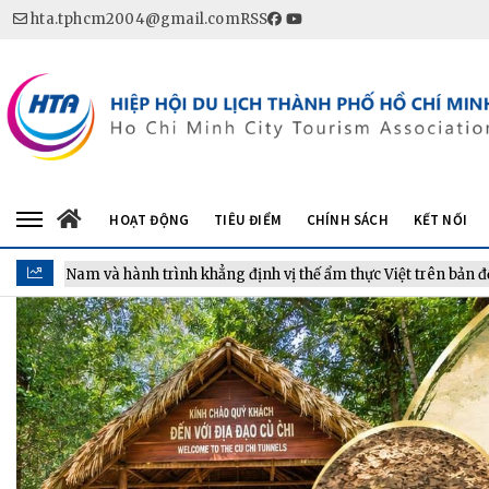
hta.tphcm2004@gmail.com
RSS
HOẠT ĐỘNG
TIÊU ĐIỂM
CHÍNH SÁCH
KẾT NỐI
 trình khẳng định vị thế ẩm thực Việt trên bản đồ thế giới
Đ