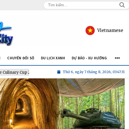
Vietnamese
N
CHUYỂN ĐỔI SỐ
DU LỊCH XANH
DỰ BÁO - XU HƯỚNG
Thứ 6, ngày 7 tháng 8, 2026, 03:47:33
6
Chef Lê Thị Kiều Oanh: "Các đầu bếp Việt ngày càng trưởng