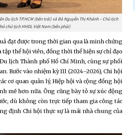
n Du lịch TP.HCM (bên trái) và Bà Nguyễn Thị Khánh – Chủ tịch
Phó chủ tịch HHDL Việt Nam (bên phải)
ả đạt được trong thời gian qua là minh chứng
 tập thể hội viên, đồng thời thể hiện sự chỉ đạo
ội Du lịch Thành phố Hồ Chí Minh, cùng sự phối
an. Bước vào nhiệm kỳ III (2024–2026), Chi hội
ác cơ quan quản lý, Hiệp hội và cộng đồng hội
 mạnh mẽ hơn nữa. Ông cũng bày tỏ sự xúc động
ước, dù không còn trực tiếp tham gia công tác
ẳng định Chi hội thực sự là mái nhà chung của