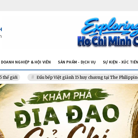
DOANH NGHIỆP & HỘI VIÊN
SẢN PHẨM - DỊCH VỤ
SỰ KIỆN - XÚC TIẾ
ầu bếp Việt giành 15 huy chương tại The Philippine Culinary Cup 202