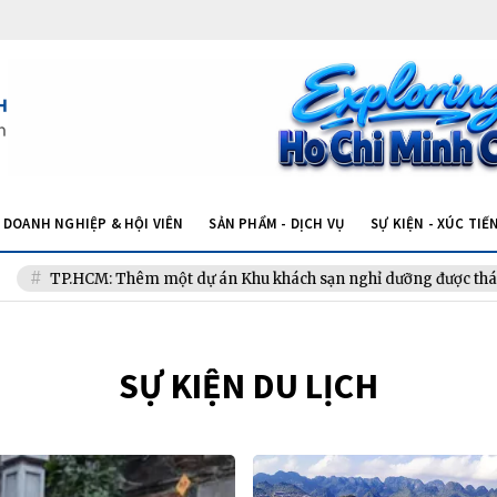
DOANH NGHIỆP & HỘI VIÊN
SẢN PHẨM - DỊCH VỤ
SỰ KIỆN - XÚC TIẾ
TP.HCM: Thêm một dự án Khu khách sạn nghỉ dưỡng được tháo gỡ nút
SỰ KIỆN DU LỊCH