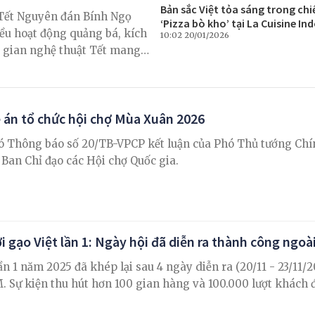
Bản sắc Việt tỏa sáng trong ch
 Tết Nguyên đán Bính Ngọ
‘Pizza bò kho’ tại La Cuisine In
iều hoạt động quảng bá, kích
10:02 20/01/2026
ng gian nghệ thuật Tết mang
 án tổ chức hội chợ Mùa Xuân 2026
 Thông báo số 20/TB-VPCP kết luận của Phó Thủ tướng Chí
Ban Chỉ đạo các Hội chợ Quốc gia.
i gạo Việt lần 1: Ngày hội đã diễn ra thành công ngo
n 1 năm 2025 đã khép lại sau 4 ngày diễn ra (20/11 - 23/11/2
M. Sự kiện thu hút hơn 100 gian hàng và 100.000 lượt khách