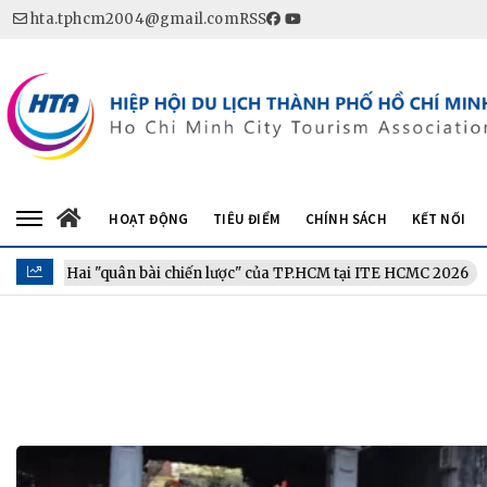
hta.tphcm2004@gmail.com
RSS
HOẠT ĐỘNG
TIÊU ĐIỂM
CHÍNH SÁCH
KẾT NỐI
 tế: Hai "quân bài chiến lược" của TP.HCM tại ITE HCMC 2026