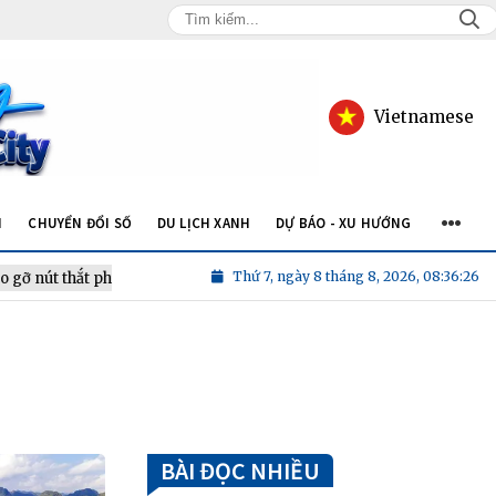
Vietnamese
N
CHUYỂN ĐỔI SỐ
DU LỊCH XANH
DỰ BÁO - XU HƯỚNG
Thứ 7, ngày 8 tháng 8, 2026, 08:36:26
 thắt pháp lý
TP.HCM dẫn đầu danh sách thành phố có ẩm t
BÀI ĐỌC NHIỀU