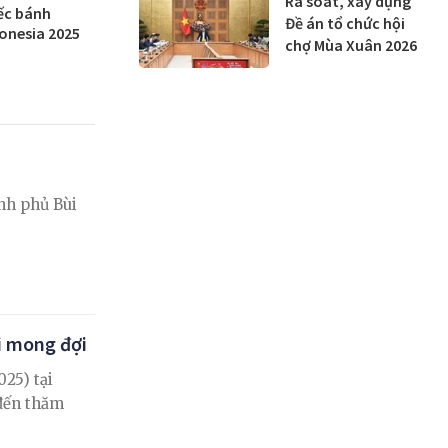
Rà soát, xây dựng
iếc bánh
Đề án tổ chức hội
donesia 2025
chợ Mùa Xuân 2026
nh phủ Bùi
ài mong đợi
025) tại
 đến thăm