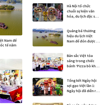
Hà Nội tổ chức
chuỗi sự kiện văn
hóa, du lịch đặc sắc
chào đón Xuân Bính
Ngọ 2026
Quảng bá thương
hiệu du lịch Việt
iệt Nam để
Nam để đón được 25
uốc tế năm
triệu lượt khách
quốc tế năm 2026
Bản sắc Việt tỏa
sáng trong chiếc
bánh ‘Pizza bò kho’
tại La Cuisine
Indonesia 2025
Tổng kết Ngày hội
sợi gạo Việt lần 1:
Ngày hội đã diễn ra
thành công ngoài
mong đợi