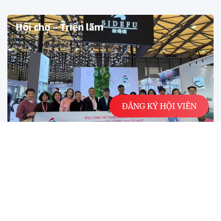
Hội chợ – Triển lãm
ĐĂNG KÝ HỘI VIÊN
Mở rộng hợp tác quốc tế ngành khách sạn Việt
Nam qua chuỗi hoạt động tại Thượng Hải -
Trung Quốc
Trong khuôn khổ chương trình xúc tiến hợp tác quốc tế
năm 2026, từ ngày 30/3 đến 3/4/2026, Đoàn Liên...