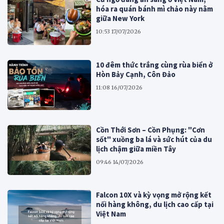
hóa ra quán bánh mì chảo này nằm
giữa New York
10:53 17/07/2026
10 đêm thức trắng cùng rùa biển ở
Hòn Bảy Cạnh, Côn Đảo
11:08 16/07/2026
Cồn Thới Sơn – Cồn Phụng: "Cơn
sốt" xuồng ba lá và sức hút của du
lịch chậm giữa miền Tây
09:46 14/07/2026
Falcon 10X và kỳ vọng mở rộng kết
nối hàng không, du lịch cao cấp tại
Việt Nam