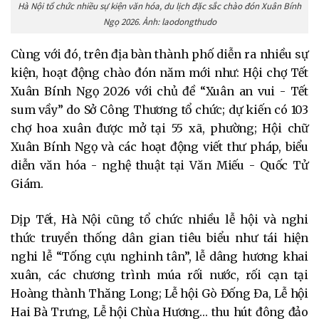
Hà Nội tổ chức nhiều sự kiện văn hóa, du lịch đặc sắc chào đón Xuân Bính
Ngọ 2026. Ảnh: laodongthudo
Cùng với đó, trên địa bàn thành phố diễn ra nhiều sự
kiện, hoạt động chào đón năm mới như: Hội chợ Tết
Xuân Bính Ngọ 2026 với chủ đề “Xuân an vui - Tết
sum vầy” do Sở Công Thương tổ chức; dự kiến có 103
chợ hoa xuân được mở tại 55 xã, phường; Hội chữ
Xuân Bính Ngọ và các hoạt động viết thư pháp, biểu
diễn văn hóa - nghệ thuật tại Văn Miếu - Quốc Tử
Giám.
Dịp Tết, Hà Nội cũng tổ chức nhiều lễ hội và nghi
thức truyền thống dân gian tiêu biểu như tái hiện
nghi lễ “Tống cựu nghinh tân”, lễ dâng hương khai
xuân, các chương trình múa rối nước, rối cạn tại
Hoàng thành Thăng Long; Lễ hội Gò Đống Đa, Lễ hội
Hai Bà Trưng, Lễ hội Chùa Hương… thu hút đông đảo