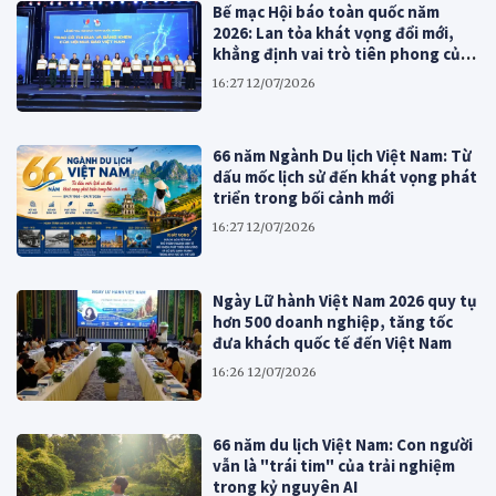
Bế mạc Hội báo toàn quốc năm
2026: Lan tỏa khát vọng đổi mới,
khẳng định vai trò tiên phong của
báo chí cách mạng Việt Nam
16:27 12/07/2026
66 năm Ngành Du lịch Việt Nam: Từ
dấu mốc lịch sử đến khát vọng phát
triển trong bối cảnh mới
16:27 12/07/2026
Ngày Lữ hành Việt Nam 2026 quy tụ
hơn 500 doanh nghiệp, tăng tốc
đưa khách quốc tế đến Việt Nam
16:26 12/07/2026
66 năm du lịch Việt Nam: Con người
vẫn là "trái tim" của trải nghiệm
trong kỷ nguyên AI