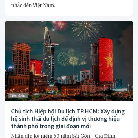
nhắc đến Việt Nam.
Tiêu điểm
Chủ tịch Hiệp hội Du lịch TP.HCM: Xây dựng
hệ sinh thái du lịch để định vị thương hiệu
thành phố trong giai đoạn mới
Nhân dịp kỷ niệm 50 năm Sài Gòn - Gia Định