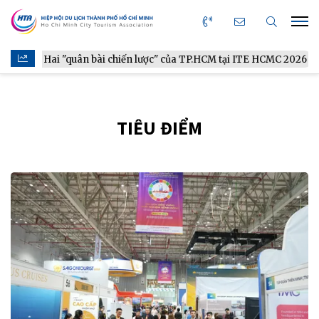
 tế: Hai "quân bài chiến lược" của TP.HCM tại ITE HCMC 2026
TIÊU ĐIỂM