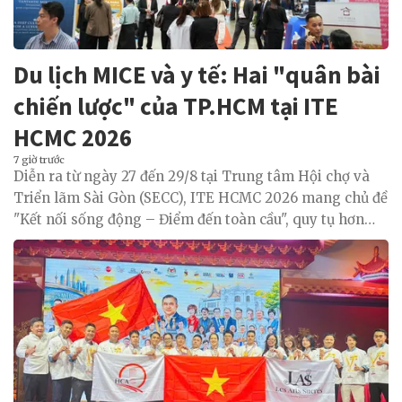
Du lịch MICE và y tế: Hai "quân bài
chiến lược" của TP.HCM tại ITE
HCMC 2026
7 giờ trước
Diễn ra từ ngày 27 đến 29/8 tại Trung tâm Hội chợ và
Triển lãm Sài Gòn (SECC), ITE HCMC 2026 mang chủ đề
"Kết nối sống động – Điểm đến toàn cầu", quy tụ hơn
520 đơn vị triển lãm, 260 người mua quốc tế đến từ hơn
40 quốc gia và vùng lãnh thổ, khoảng 21.000 cuộc hẹn
giao thương B2B cùng hàng loạt diễn đàn chuyên
ngành và ba Hội nghị Bộ trưởng Du lịch tiểu vùng Mê
Kông.