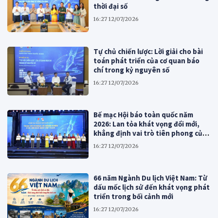
thời đại số
16:27 12/07/2026
Tự chủ chiến lược: Lời giải cho bài
toán phát triển của cơ quan báo
chí trong kỷ nguyên số
16:27 12/07/2026
Bế mạc Hội báo toàn quốc năm
2026: Lan tỏa khát vọng đổi mới,
khẳng định vai trò tiên phong của
báo chí cách mạng Việt Nam
16:27 12/07/2026
66 năm Ngành Du lịch Việt Nam: Từ
dấu mốc lịch sử đến khát vọng phát
triển trong bối cảnh mới
16:27 12/07/2026