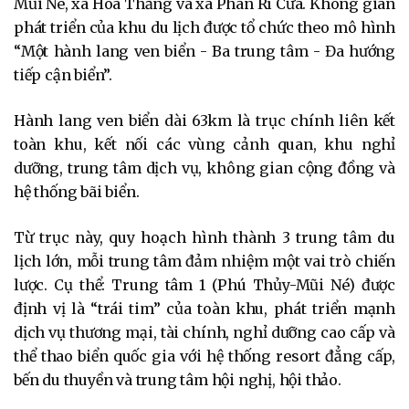
Mũi Né, xã Hòa Thắng và xã Phan Rí Cửa. Không gian
phát triển của khu du lịch được tổ chức theo mô hình
“Một hành lang ven biển - Ba trung tâm - Đa hướng
tiếp cận biển”.
Hành lang ven biển dài 63km là trục chính liên kết
toàn khu, kết nối các vùng cảnh quan, khu nghỉ
dưỡng, trung tâm dịch vụ, không gian cộng đồng và
hệ thống bãi biển.
Từ trục này, quy hoạch hình thành 3 trung tâm du
lịch lớn, mỗi trung tâm đảm nhiệm một vai trò chiến
lược. Cụ thể: Trung tâm 1 (Phú Thủy-Mũi Né) được
định vị là “trái tim” của toàn khu, phát triển mạnh
dịch vụ thương mại, tài chính, nghỉ dưỡng cao cấp và
thể thao biển quốc gia với hệ thống resort đẳng cấp,
bến du thuyền và trung tâm hội nghị, hội thảo.