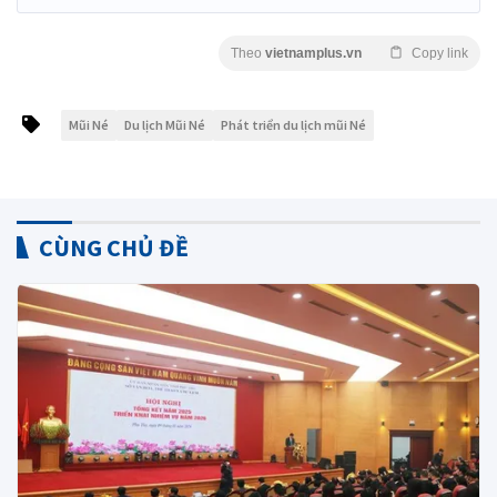
Theo
vietnamplus.vn
Copy link
Mũi Né
Du lịch Mũi Né
Phát triển du lịch mũi Né
CÙNG CHỦ ĐỀ