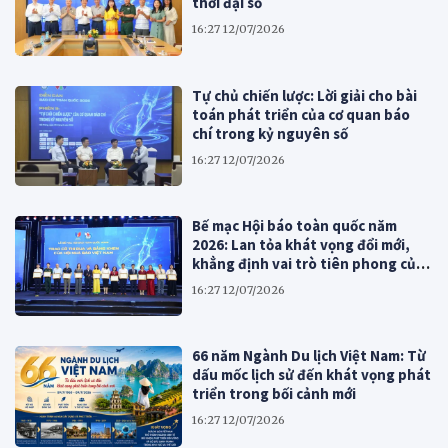
thời đại số
16:27 12/07/2026
Tự chủ chiến lược: Lời giải cho bài
toán phát triển của cơ quan báo
chí trong kỷ nguyên số
16:27 12/07/2026
Bế mạc Hội báo toàn quốc năm
2026: Lan tỏa khát vọng đổi mới,
khẳng định vai trò tiên phong của
báo chí cách mạng Việt Nam
16:27 12/07/2026
66 năm Ngành Du lịch Việt Nam: Từ
dấu mốc lịch sử đến khát vọng phát
triển trong bối cảnh mới
16:27 12/07/2026