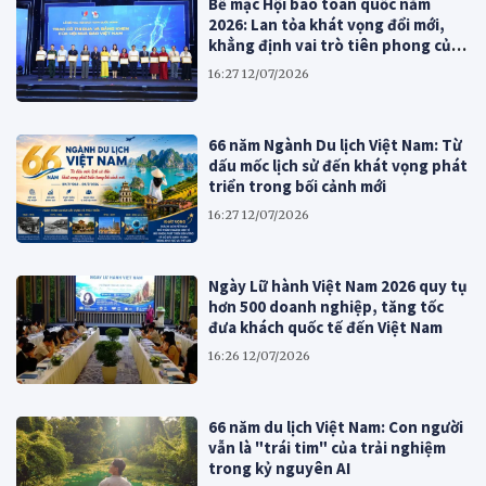
Bế mạc Hội báo toàn quốc năm
2026: Lan tỏa khát vọng đổi mới,
khẳng định vai trò tiên phong của
báo chí cách mạng Việt Nam
16:27 12/07/2026
66 năm Ngành Du lịch Việt Nam: Từ
dấu mốc lịch sử đến khát vọng phát
triển trong bối cảnh mới
16:27 12/07/2026
Ngày Lữ hành Việt Nam 2026 quy tụ
hơn 500 doanh nghiệp, tăng tốc
đưa khách quốc tế đến Việt Nam
16:26 12/07/2026
66 năm du lịch Việt Nam: Con người
vẫn là "trái tim" của trải nghiệm
trong kỷ nguyên AI