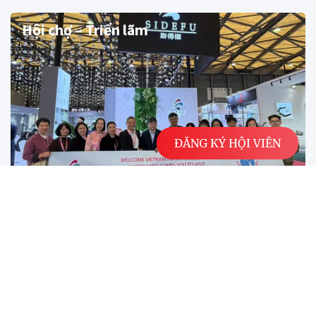
Hội chợ – Triển lãm
ĐĂNG KÝ HỘI VIÊN
Mở rộng hợp tác quốc tế ngành khách sạn Việt
Nam qua chuỗi hoạt động tại Thượng Hải -
Trung Quốc
Trong khuôn khổ chương trình xúc tiến hợp tác quốc tế
năm 2026, từ ngày 30/3 đến 3/4/2026, Đoàn Liên...