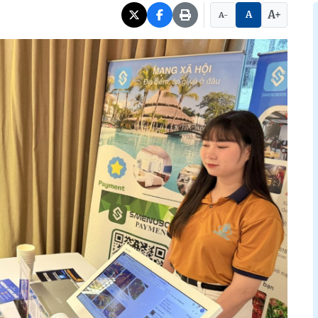
A+
A
A-