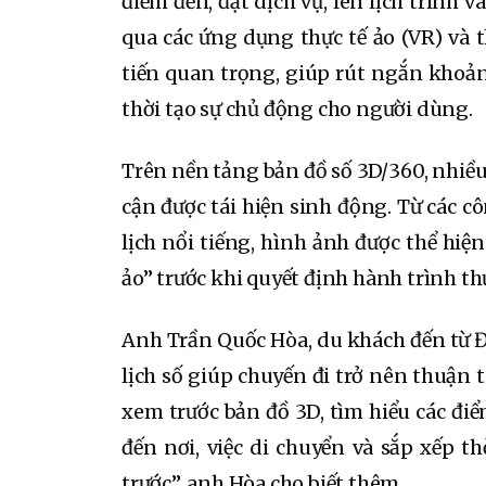
điểm đến, đặt dịch vụ, lên lịch trình 
qua các ứng dụng thực tế ảo (VR) và 
tiến quan trọng, giúp rút ngắn khoản
thời tạo sự chủ động cho người dùng.
Trên nền tảng bản đồ số 3D/360, nhiều
cận được tái hiện sinh động. Từ các c
lịch nổi tiếng, hình ảnh được thể hi
ảo” trước khi quyết định hành trình thự
Anh Trần Quốc Hòa, du khách đến từ Đ
lịch số giúp chuyến đi trở nên thuận t
xem trước bản đồ 3D, tìm hiểu các điểm
đến nơi, việc di chuyển và sắp xếp t
trước”, anh Hòa cho biết thêm.