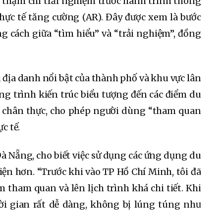
và thậm chí trải nghiệm trước hành trình thông
thực tế tăng cường (AR). Đây được xem là bước
g cách giữa “tìm hiểu” và “trải nghiệm”, đồng
 địa danh nổi bật của thành phố và khu vực lân
ông trình kiến trúc biểu tượng đến các điểm du
ện chân thực, cho phép người dùng “tham quan
c tế.
à Nẵng, cho biết việc sử dụng các ứng dụng du
iện hơn. “Trước khi vào TP Hồ Chí Minh, tôi đã
 tham quan và lên lịch trình khá chi tiết. Khi
hời gian rất dễ dàng, không bị lúng túng như