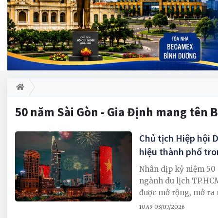
50 năm Sài Gòn - Gia Định mang tên 
Chủ tịch Hiệp hội D
hiệu thành phố tro
Nhân dịp kỷ niệm 50 
ngành du lịch TP.HCM
được mở rộng, mở ra n
10:49 03/07/2026