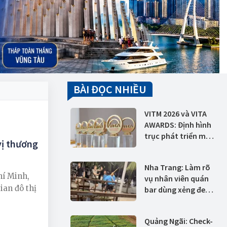
BÀI ĐỌC NHIỀU
VITM 2026 và VITA
AWARDS: Định hình
trục phát triển mới
vị thương
cho du lịch Việt
Nam trong kỷ
Nha Trang: Làm rõ
nguyên số và tăng
hí Minh,
vụ nhân viên quán
trưởng xanh
ian đô thị
bar dùng xẻng đe
dọa du khách nước
ngoài tại bãi biển
Quảng Ngãi: Check-