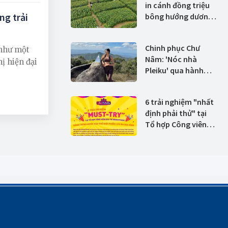
in cánh đồng triệu
ng trải
bông hướng dương
bừng nở đón xuân
sớm
Chinh phục Chư
 như một
Nâm: 'Nóc nhà
ị hiện đại
Pleiku' qua hành
trình trekking 8
tiếng của Hoàng
6 trải nghiệm "nhất
Thùy
định phải thử" tại
Tổ hợp Công viên
giải trí Bright Park