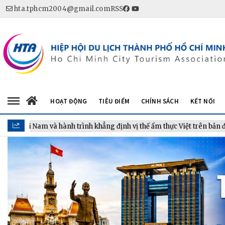
hta.tphcm2004@gmail.com
RSS
HOẠT ĐỘNG
TIÊU ĐIỂM
CHÍNH SÁCH
KẾT NỐI
 Nam và hành trình khẳng định vị thế ẩm thực Việt trên bản đồ thế gi