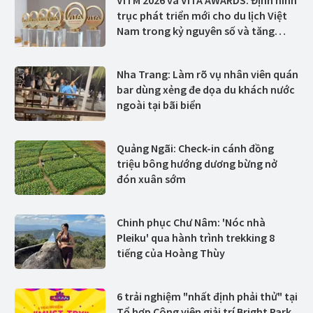
VITM 2026 và VITA AWARDS: Định hình
trục phát triển mới cho du lịch Việt
Nam trong kỷ nguyên số và tăng
trưởng xanh
Nha Trang: Làm rõ vụ nhân viên quán
bar dùng xẻng đe dọa du khách nước
ngoài tại bãi biển
Quảng Ngãi: Check-in cánh đồng
triệu bông hướng dương bừng nở
đón xuân sớm
Chinh phục Chư Nâm: 'Nóc nhà
Pleiku' qua hành trình trekking 8
tiếng của Hoàng Thùy
6 trải nghiệm "nhất định phải thử" tại
Tổ hợp Công viên giải trí Bright Park