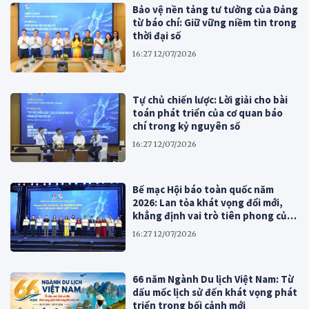
Bảo vệ nền tảng tư tưởng của Đảng
từ báo chí: Giữ vững niềm tin trong
thời đại số
16:27 12/07/2026
Tự chủ chiến lược: Lời giải cho bài
toán phát triển của cơ quan báo
chí trong kỷ nguyên số
16:27 12/07/2026
Bế mạc Hội báo toàn quốc năm
2026: Lan tỏa khát vọng đổi mới,
khẳng định vai trò tiên phong của
báo chí cách mạng Việt Nam
16:27 12/07/2026
66 năm Ngành Du lịch Việt Nam: Từ
dấu mốc lịch sử đến khát vọng phát
triển trong bối cảnh mới