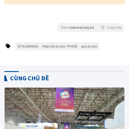
Theo
vntravel.org.vn
Copy link
VITA AWARDS
Hiệp hội du lịch TPHCM
giải du lịch
CÙNG CHỦ ĐỀ