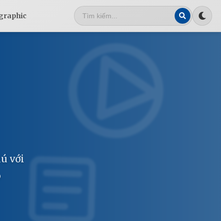
graphic
ú với
o